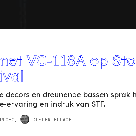
met VC-118A op St
ival
le decors en dreunende bassen sprak h
ive-ervaring en indruk van STF.
PLOEG
,
DIETER
HOLVOET