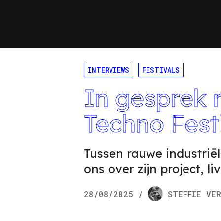
INTERVIEWS
FESTIVALS
In gesprek 
Techno Fest
Tussen rauwe industrië
ons over zijn project, l
28/08/2025
/
STEFFIE
VER