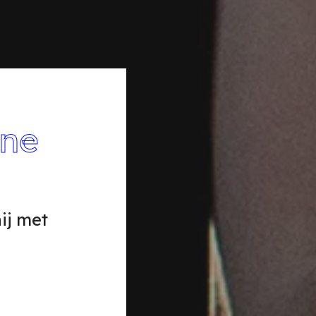
one
ij met