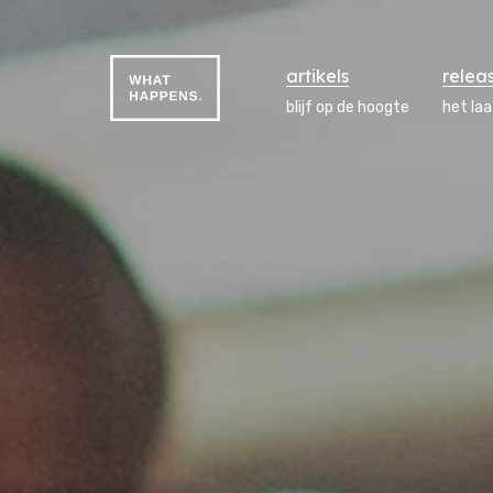
artikels
relea
blijf op de hoogte
het la