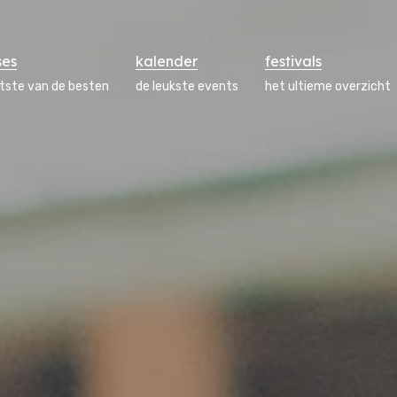
ses
kalender
festivals
atste van de besten
de leukste events
het ultieme overzicht