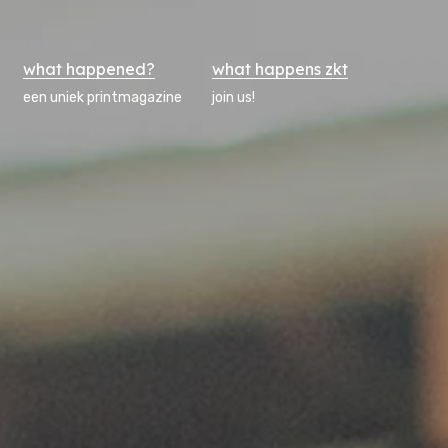
what happened?
what happens zkt
een uniek printmagazine
join us!