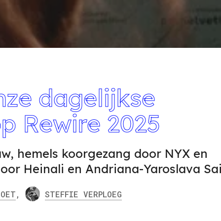
nze dagelijkse
op Rewire 2025
law, hemels koorgezang door NYX en
oor Heinali en Andriana-Yaroslava Sa
OET
,
STEFFIE
VERPLOEG