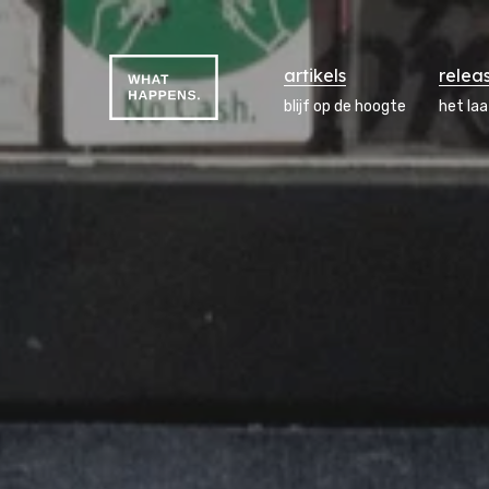
artikels
relea
blijf op de hoogte
het la