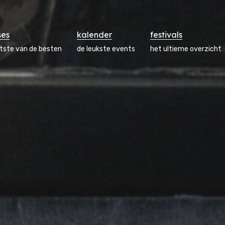
ses
kalender
festivals
atste van de besten
de leukste events
het ultieme overzicht