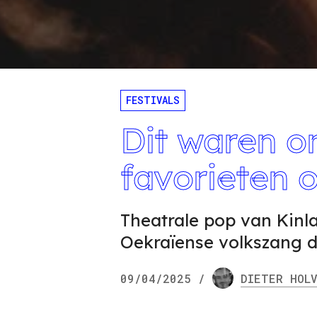
FESTIVALS
Dit waren o
favorieten 
Theatrale pop van Kin
Oekraïense volkszang d
09/04/2025
/
DIETER
HOLV