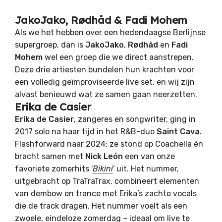
JakoJako, Rødhåd & Fadi Mohem
Als we het hebben over een hedendaagse Berlijnse
supergroep, dan is
JakoJako
,
Rødhåd
en
Fadi
Mohem
wel een groep die we direct aanstrepen.
Deze drie artiesten bundelen hun krachten voor
een volledig geïmproviseerde live set, en wij zijn
alvast benieuwd wat ze samen gaan neerzetten.
Erika de Casier
Erika de Casier
, zangeres en songwriter, ging in
2017 solo na haar tijd in het R&B-duo
Saint Cava
.
Flashforward naar 2024: ze stond op Coachella én
bracht samen met
Nick León
een van onze
favoriete zomerhits '
Bikini
' uit. Het nummer,
uitgebracht op TraTraTrax, combineert elementen
van dembow en trance met Erika’s zachte vocals
die de track dragen. Het nummer voelt als een
zwoele, eindeloze zomerdag – ideaal om live te