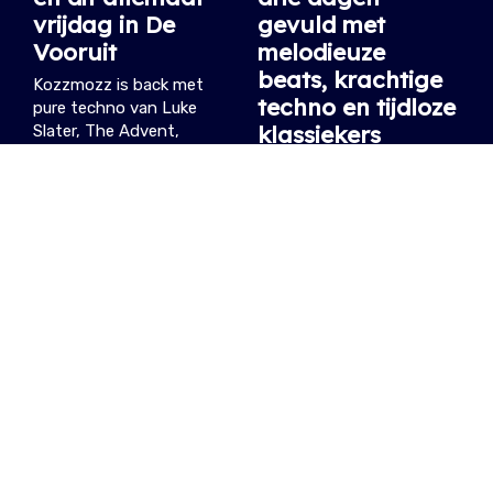
vrijdag in De
gevuld met
Vooruit
melodieuze
beats, krachtige
Kozzmozz is back met
techno en tijdloze
pure techno van Luke
klassiekers
Slater, The Advent,
Randomer, T-Quest &
Met op zaterdag een
Spacid.
hoofdpodium
08.03.2024
/ EVELYNE
overgenomen door een
all-female line-up.
11.08.2023
/ EVELYNE