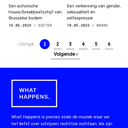
Een euforische
Een verkenning van gender,
house/breakbeatschijf van
seksualiteit en
Brusselse bodem
zelfexpressie
16.05.2023
/ DIETER
10.05.2023
/ WARRE
Paginering
Vorige
‹ Vorige
Huidige
1
Pagina
2
Pagina
3
Pagina
4
Pagina
5
Pagina
6
pagina
pagina
Volgende
Volgende ›
pagina
What Happens is precies zoals de muziek waar we
het liefst over schrijven: rechttoe rechtaan. We zijn