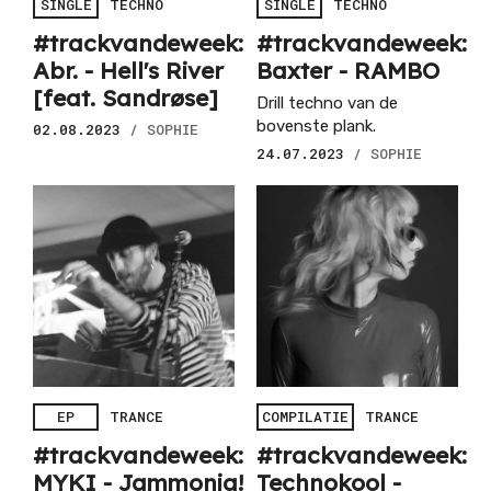
SINGLE
TECHNO
SINGLE
TECHNO
#trackvandeweek:
#trackvandeweek:
Abr. - Hell's River
Baxter - RAMBO
[feat. Sandr​ø​se]
Drill techno van de
bovenste plank.
02.08.2023
/ SOPHIE
24.07.2023
/ SOPHIE
EP
TRANCE
COMPILATIE
TRANCE
#trackvandeweek:
#trackvandeweek:
MYKI - Jammonia!
Technokool -