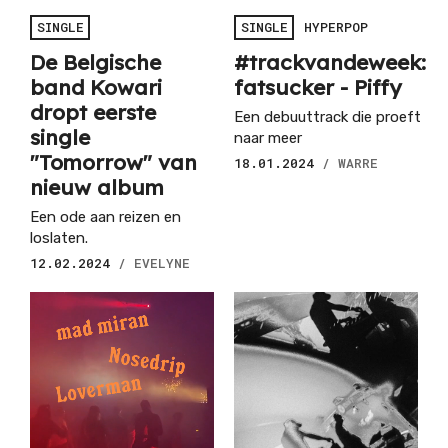
SINGLE
SINGLE
HYPERPOP
De Belgische
#trackvandeweek:
band Kowari
fatsucker - Piffy
dropt eerste
Een debuuttrack die proeft
single
naar meer
"Tomorrow" van
18.01.2024
/ WARRE
nieuw album
Een ode aan reizen en
loslaten.
12.02.2024
/ EVELYNE