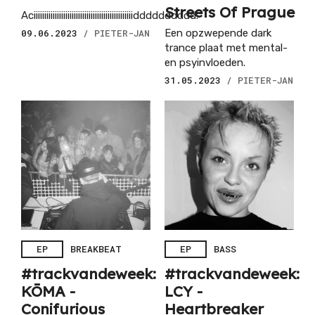
Streets Of Prague
Aciiiiiiiiiiiiiiiiiiiiiiiiiiiiiiiiiiiiiiiiiiiiiiidddddddddd.
09.06.2023
/ PIETER-JAN
Een opzwepende dark
trance plaat met mental-
en psyinvloeden.
31.05.2023
/ PIETER-JAN
EP
BREAKBEAT
EP
BASS
#trackvandeweek:
#trackvandeweek:
KŌMA -
LCY -
Conifurious
Heartbreaker