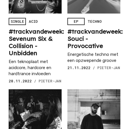
SINGLE
ACID
EP
TECHNO
#trackvandeweek:
#trackvandeweek:
Sevenum Six &
Souci -
Collision -
Provocative
Unbidden
Energetische techno met
een opzwepende groove
Een teknoplaat met
acidcore, hardcore en
21.11.2022
/ PIETER-JAN
hardtrance invloeden
28.11.2022
/ PIETER-JAN