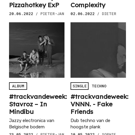
Pizzahotkey ExP
Complexity
20.06.2022
/ PIETER-JAN
02.06.2022
/ DIETER
ALBUM
SINGLE
TECHNO
#trackvandeweek:
#trackvandeweek:
Stavroz – In
VNNN. - Fake
Mindibu
Friends
Jazzy electronica van
Dub techno van de
Belgische bodem
hoogste plank
23.05.2022
/ PIETER-JAN
10.05.2022
/ SOPHIE