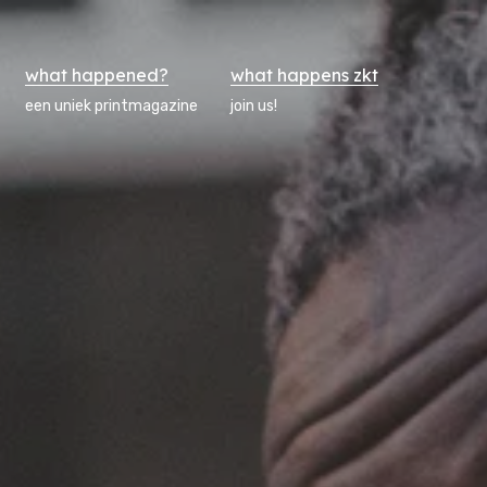
what happened?
what happens zkt
een uniek printmagazine
join us!