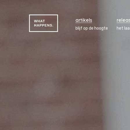
artikels
relea
blijf op de hoogte
het la