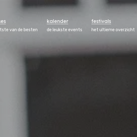
ses
kalender
festivals
atste van de besten
de leukste events
het ultieme overzicht