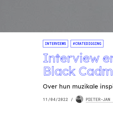
INTERVIEWS
#CRATEDIGGING
Interview e
Black Cad
Over hun muzikale inspi
11/04/2022
/
PIETER-JAN
N