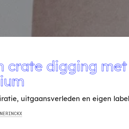
n crate digging met
mium
ratie, uitgaansverleden en eigen labe
ERINCKX