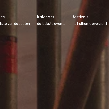
ses
kalender
festivals
atste van de besten
de leukste events
het ultieme overzicht