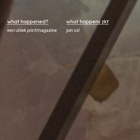
what happened?
what happens zkt
een uniek printmagazine
join us!