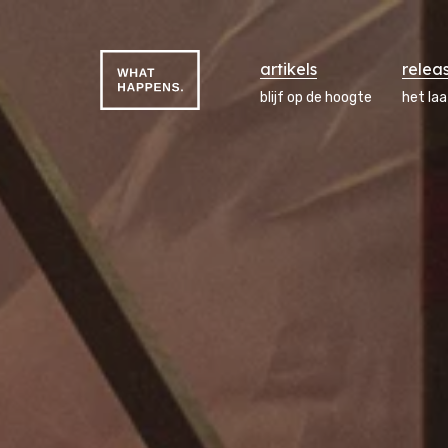
artikels
relea
blijf op de hoogte
het la