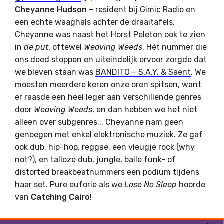
Cheyanne Hudson
– resident bij Gimic Radio en
een echte waaghals achter de draaitafels.
Cheyanne was naast het Horst Peleton ook te zien
in
de put
,
oftewel
Weaving Weeds
. Hét nummer die
ons deed stoppen en uiteindelijk ervoor zorgde dat
we bleven staan was
BANDITO – S.A.Y. & Saent
. We
moesten meerdere keren onze oren spitsen, want
er raasde een heel leger aan verschillende genres
door
Weaving Weeds
, en dan hebben we het niet
alleen over subgenres... Cheyanne
nam geen
genoegen met enkel elektronische muziek. Ze gaf
ook dub, hip-hop, reggae, een vleugje rock (why
not?), en talloze dub, jungle, baile funk- of
distorted breakbeatnummers een podium tijdens
haar set. Pure euforie als we
Lose No Sleep
hoorde
van
Catching Cairo
!