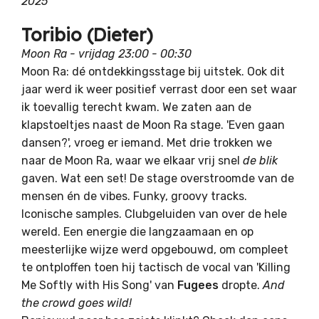
2025
Toribio (Dieter)
Moon Ra - vrijdag 23:00 - 00:30
Moon Ra: dé ontdekkingsstage bij uitstek. Ook dit
jaar werd ik weer positief verrast door een set waar
ik toevallig terecht kwam. We zaten aan de
klapstoeltjes naast de Moon Ra stage. 'Even gaan
dansen?', vroeg er iemand. Met drie trokken we
naar de Moon Ra, waar we elkaar vrij snel
de blik
gaven. Wat een set! De stage overstroomde van de
mensen én de vibes. Funky, groovy tracks.
Iconische samples. Clubgeluiden van over de hele
wereld. Een energie die langzaamaan en op
meesterlijke wijze werd opgebouwd, om compleet
te ontploffen toen hij tactisch de vocal van 'Killing
Me Softly with His Song' van
Fugees
dropte.
And
the crowd goes wild!