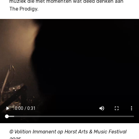
muziek die met momenten wat deed denken aan
The Prodigy.
© Volition Immanent op Horst Arts & Music Festival