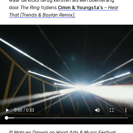
waar de kicks terug ketsten als een boemerang
door
The Ring
tijdens
Cimm & Youngsta's
–
Hear
That (Trends & Boylan Remix)
.
© Mala en Darwin op Horst Arts & Music Festival