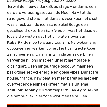
Le Soleil Rouge - vrijdag 23:30 - 02:00
Terwijl de nieuwe Dark Skies stage - ondanks een
eerdere verassingsset aan de Moon Ra - tot de
rand gevuld stond met dansers voor Four Tet's set,
was er ook aan de iconische Soleil Rouge een
gezellige drukte. Een
family affair
was het daar, vol
locals die wisten dat het bij platentovenaar
Kuba'97
de moeite waard zou zijn. Na wekenlang
opbouwen en werken op het festival, trekte Kobe
z'n schoenen uit, nam hij zijn platenzak erbij en
verwende hij ons met een uiterst memorabele
closingset. Geen lange, trage opbouw, maar een
peak-time set vol energie en goeie vibes. Dansbare
house, trance, new beat en meer pareltjes met een
overwegende eighties-sfeer, met als ultieme
afsluiter
Johnny O
's
'Fantasy Girl'
. Een eighties-hit
die het publiek in euforie wist mee te brullen.