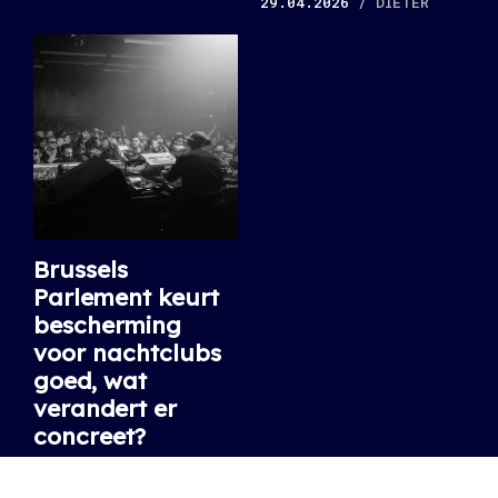
29.04.2026
/ DIETER
Brussels
Parlement keurt
bescherming
voor nachtclubs
goed, wat
verandert er
concreet?
Met het agent of change-
principe wil Brussel