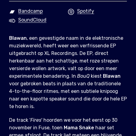
Bandcamp
Spotify
SoundCloud
Blawan
, een gevestigde naam in de elektronische
muziekwereld, heeft weer een verfrissende EP
uitgebracht op XL Recordings. De EP, direct
herkenbaar aan het schattige, met roze strepen
versierde wollen artwork, valt op door een meer
experimentele benadering. In
BouQ
kiest
Blawan
voor gebroken beats in plaats van de traditionele
4-to-the-floor ritmes, met een subtiele knipoog
naar een kapotte speaker sound die door de hele EP
te horen is.
De track '
Fires
' hoorden we voor het eerst op 30
november in Fuse, toen
Mama Snake
haar set
ermee afsloot. De track liet meteen een blijvende