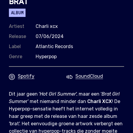
BRAT
ALBUM
Artiest
Charli xcx
Release
07/06/2024
Label
Atlantic Records
Genre
Hyperpop
Spotify
SoundCloud
Dit jaar geen '
Hot Girl Summer
', maar een '
Brat Girl
Summe
r' met niemand minder dan
Charli
XCX
! De
Hyperpop-sensatie heeft het internet volledig in
haar greep met de release van haar zesde album
'brat'. Het eenvoudige groene artwork verbergt een
collectie van hyperpop-tracks die zonder moeite