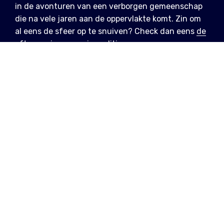
in de avonturen van een verborgen gemeenschap
die na vele jaren aan de oppervlakte komt. Zin om
al eens de sfeer op te snuiven? Check dan eens
de
aftermovie van vorige editie
.
INFO
vr 18 - zo 20 jul 2025
vr 25 - zo 27 jul 2025
Boom, Antwerpen
Tomorrowland
Big Room, House, Techno, Melodic House &
Techno, Drum & Bass, Hardstyle
LINKS
Facebook (Weekend 1)
Facebook (Weekend 2)
Website