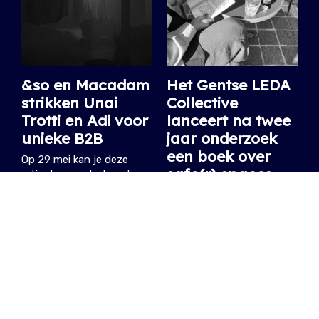
&so en Macadam
Het Gentse LEDA
strikken Unai
Collective
Trotti en Adi voor
lanceert na twee
unieke B2B
jaar onderzoek
een boek over
Op 29 mei kan je deze
safe(r) spaces
artiesten aan het werk
zien in Bodies in Space.
Een kritische kijk op wat
22.05.2026
/ PIETER-JAN
ze vandaag betekenen, en
wat ze nog kunnen
worden.
29.04.2026
/ DIETER