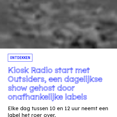
ONTDEKKEN
Kiosk Radio start met
Outsiders, een dagelijkse
show gehost door
onafhankelijke labels
Elke dag tussen 10 en 12 uur neemt een
label het roer over.