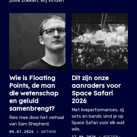
jullie zoeken, wij vinden
Wie is Floating
Dit zijn onze
Points, de man
aanraders voor
die wetenschap
Space Safari
en geluid
2026
samenbrengt?
Met liveperformances, dj
sets en bands vind je op
Reis mee door het verhaal
Space Safari voor elk wat
van Sam Shepherd.
wils.
09.07.2026
/ ARTHUR
17.06.2026
/ PIETER-