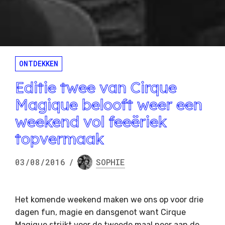
ONTDEKKEN
Editie twee van Cirque
Magique belooft weer een
weekend vol feeëriek
topvermaak
03/08/2016
/
SOPHIE
Het komende weekend maken we ons op voor drie
dagen fun, magie en dansgenot want Cirque
Magique strijkt voor de tweede maal neer aan de