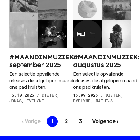
#MAANDINMUZIEK:
#MAANDINMUZIEK:
september 2025
augustus 2025
Een selectie opvallende
Een selectie opvallende
releases die afgelopen maand
releases die afgelopen maand
ons pad kruisten.
ons pad kruisten.
15.10.2025
/ DIETER,
15.09.2025
/ DIETER,
JONAS, EVELYNE
EVELYNE, MATHIJS
Paginering
Vorige
‹ Vorige
Huidige
1
Pagina
2
Pagina
3
Volgende
Volgende ›
pagina
pagina
pagina