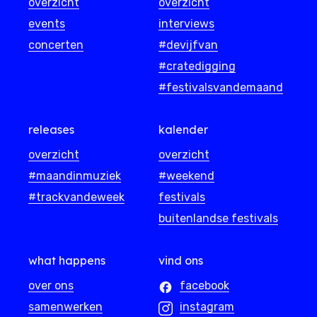
overzicht
overzicht
events
interviews
concerten
#devijfvan
#cratedigging
#festivalsvandemaand
releases
kalender
overzicht
overzicht
#maandinmuziek
#weekend
#trackvandeweek
festivals
buitenlandse festivals
what happens
vind ons
over ons
facebook
samenwerken
instagram