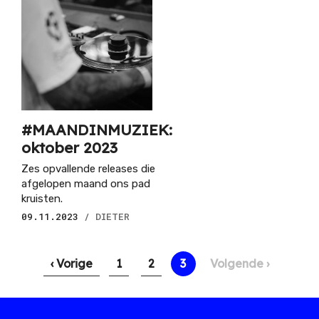
#MAANDINMUZIEK:
oktober 2023
Zes opvallende releases die
afgelopen maand ons pad
kruisten.
09.11.2023
/ DIETER
Paginering
Vorige
‹ Vorige
Pagina
1
Pagina
2
Huidige
3
Volgende
Volgende ›
pagina
pagina
pagina