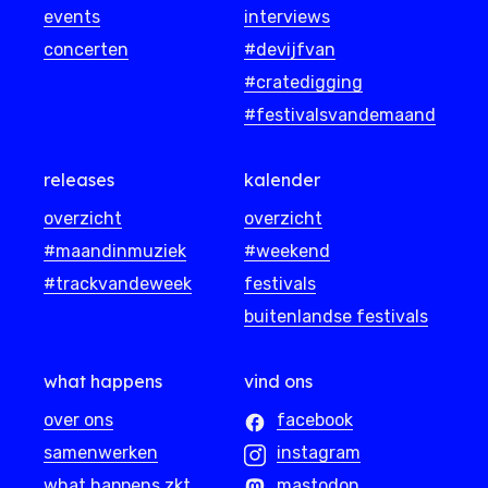
events
interviews
concerten
#devijfvan
#cratedigging
#festivalsvandemaand
releases
kalender
overzicht
overzicht
#maandinmuziek
#weekend
#trackvandeweek
festivals
buitenlandse festivals
what happens
vind ons
over ons
facebook
samenwerken
instagram
what happens zkt
mastodon