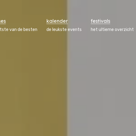
ses
kalender
festivals
atste van de besten
de leukste events
het ultieme overzicht