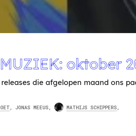
UZIEK: oktober 2
e releases die afgelopen maand ons pa
VOET
,
JONAS MEEUS
,
MATHIJS SCHIPPERS
,