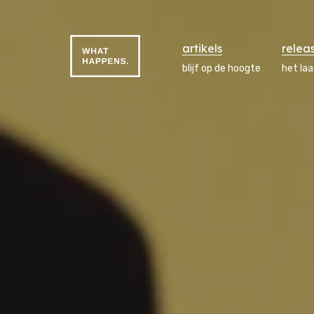
artikels
relea
blijf op de hoogte
het la