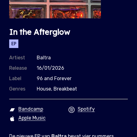
In the Afterglow
EP
Artiest
Baltra
Release
16/01/2026
Label
96 and Forever
Genres
House, Breakbeat
Bandcamp
Spotify
Apple Music
De nieuwe EP van
Baltra
bevat vier nummers