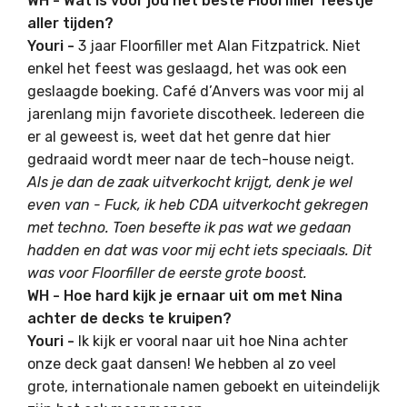
WH - Wat is voor jou het beste Floorfiller feestje
aller tijden?
Youri -
3 jaar Floorfiller met Alan Fitzpatrick. Niet
enkel het feest was geslaagd, het was ook een
geslaagde boeking. Café d’Anvers was voor mij al
jarenlang mijn favoriete discotheek. Iedereen die
er al geweest is, weet dat het genre dat hier
gedraaid wordt meer naar de tech-house neigt.
Als je dan de zaak uitverkocht krijgt, denk je wel
even van - Fuck, ik heb CDA uitverkocht gekregen
met techno. Toen besefte ik pas wat we gedaan
hadden en dat was voor mij echt iets speciaals. Dit
was voor Floorfiller de eerste grote boost.
WH - Hoe hard kijk je ernaar uit om met Nina
achter de decks te kruipen?
Youri -
Ik kijk er vooral naar uit hoe Nina achter
onze deck gaat dansen! We hebben al zo veel
grote, internationale namen geboekt en uiteindelijk