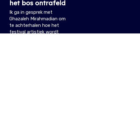
het bos ontrafeld
Ik ga in gesprek met
Ghazaleh Mirahmadian om
te achterhalen hoe het
festival artistiek wordt
vormgegeven.
31.07.2026
/ BARTEL
NIEUWSTE ARTIKELS