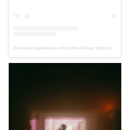
Een bericht gedeeld door Horst Arts & Music (@horstartsandmusic)