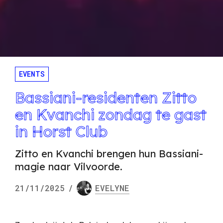
EVENTS
Bassiani-residenten Zitto
en Kvanchi zondag te gast
in Horst Club
Zitto en Kvanchi brengen hun Bassiani-
magie naar Vilvoorde.
21/11/2025
/
EVELYNE