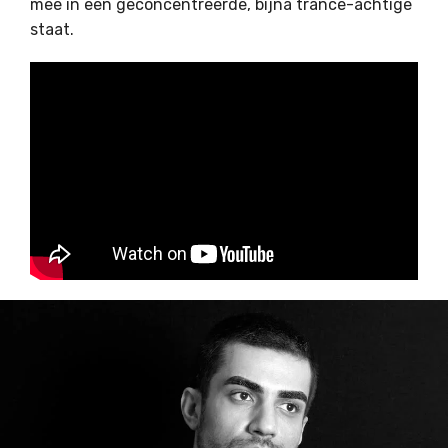
mee in een geconcentreerde, bijna trance-achtige
staat.