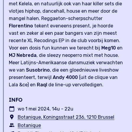
met Kelela, en natuurlijk ook van haar killer sets die
vlotjes hiphop, dancehall, house en meer door de
mangel halen. Reggaeton-scherpschutter
Florentino
tekent eveneens present, je hoorde
vast en zeker al een paar bangers van zijn meest
recente XL Recodings EP in de club voorbij komen.
Voor een dosis fun kunnen we terecht bij
Meg10
en
MJ Nebreda
, die sleezy neoperro mixt met house.
Meer Latijns-Amerikaanse dansmuziek verwachten
we van
Susobrino
, die een gloednieuwe liveshow
presenteert, terwijl
Andy 4000
(uit de clique van
Lala &ce) en
Raql
de line-up vervolledigen.
INFO
wo 1 mei 2024, 14u - 22u
Botanique, Koningsstraat 236, 1210 Brussel
Botanique