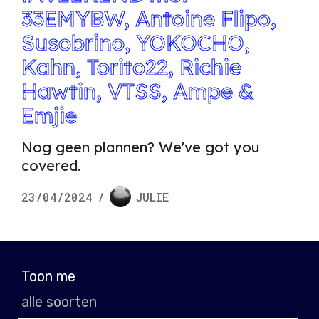
33EMYBW, Antoine Flipo,
Susobrino, YOKOCHO,
Kahn, Torito22, Richie
Hawtin, VTSS, Ampe &
Emjie
Nog geen plannen? We've got you
covered.
23/04/2024
/
JULIE
Toon me