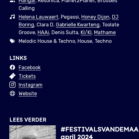
Hangar
, Resonica, Planet2Planet, Brussels
Calling
Helena Lauwaert
, Pegassi,
Honey Dijon
,
DJ
Boring
, Clara D,
Gabrielle Kwarteng
, Toolate
Groove,
HAAi
, Denis Sulta,
KI/KI
,
Mathame
Melodic House & Techno, House, Techno
LINKS
Facebook
Tickets
Instagram
Website
LEES VERDER
#FESTIVALSVANDEMAA
april 2024