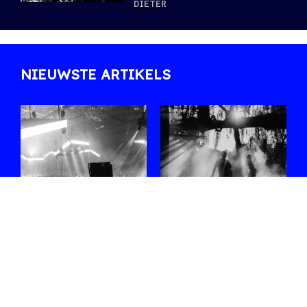
DIETER
NIEUWSTE ARTIKELS
#WEEKEND met
#FESTIVALSVANDE
Sophie Straat,
augustus 2026
Blck Mamba,
Vijf elektronische festivals in
Malo Z, Nene H,
die je zeker niet mag missen.