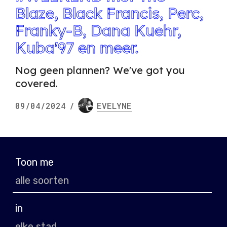
Blaze, Black Francis, Perc,
Franky-B, Dana Kuehr,
Kuba'97 en meer.
Nog geen plannen? We've got you
covered.
09/04/2024
/
EVELYNE
Toon me
in