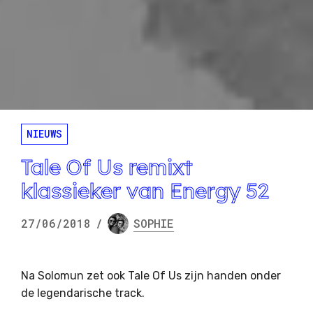
NIEUWS
Tale Of Us remixt
klassieker van Energy 52
27/06/2018
/
SOPHIE
Na Solomun zet ook Tale Of Us zijn handen onder
de legendarische track.