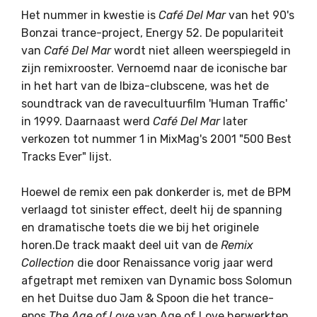
Het nummer in kwestie is
Café Del Mar
van het 90's
Bonzai trance-project, Energy 52. ​​De populariteit
van
Café Del Mar
wordt niet alleen weerspiegeld in
zijn remixrooster. Vernoemd naar de iconische bar
in het hart van de Ibiza-clubscene, was het de
soundtrack van de ravecultuurfilm 'Human Traffic'
in 1999. Daarnaast werd
Café Del Mar
later
verkozen tot nummer 1 in MixMag's 2001 "500 Best
Tracks Ever" lijst.
Hoewel de remix een pak donkerder is, met de BPM
verlaagd tot sinister effect, deelt hij de spanning
en dramatische toets die we bij het originele
horen.De track maakt deel uit van de
Remix
Collection
die door Renaissance vorig jaar werd
afgetrapt met remixen van Dynamic boss Solomun
en het Duitse duo Jam & Spoon die het trance-
epos
The Age of Love
van Age of Love herwerkten.