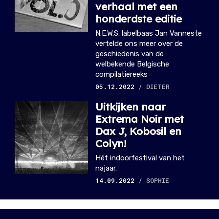
verhaal met een
honderdste editie
N.E.W.S. labelbaas Jan Vanneste
vertelde ons meer over de
geschiedenis van de
welbekende Belgische
compilatiereeks
05.12.2022
/ DIETER
Uitkijken naar
Extrema Noir met
Dax J, Kobosil en
Colyn!
Hét indoorfestival van het
najaar.
14.09.2022
/ SOPHIE