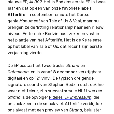
nieuwe EP,
AL009
. Het is Bodzins eerste EP in twee
jaar en dat op een van onze favoriete labels,
Afterlife
. In september remixte het Duitse
genie
Monument
van Tale of Us & Vaal, maar nu
brengen ze de 'fitting relationship' naar een nieuw
niveau. En terecht: Bodzin past zeker en vast in
het plaatje van het Afterlife. Het is de 9e release
op het label van Tale of Us, dat recent zijn eerste
verjaardag vierde.
De EP bestaat uit twee tracks,
Strand
en
Catamaran
, en is vanaf
8 december
verkrijgbaar
digitaal en op 12" vinyl. De typisch dreigende
signature sound van Stephan Bodzin stelt ook hier
weer niet teleur, zijn succesformule blijft werken.
Strand
is de opvolger
Fideles' EP
Impressum
, die
ons ook zeer in de smaak viel. Afterlife verblijdde
ons alvast met een preview van
Strand
, beluister