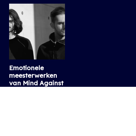
Emotionele
meesterwerken
van Mind Against
op Afterlife
Mind Against is terug op
Afterlife met
langverwachte 'Walking
Away' EP
24.03.2020
/ SOPHIE