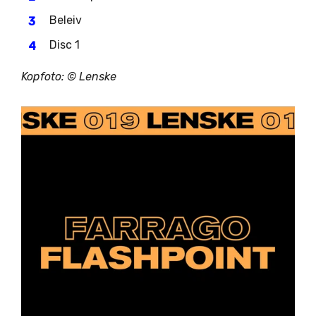
Beleiv
Disc 1
Kopfoto: © Lenske