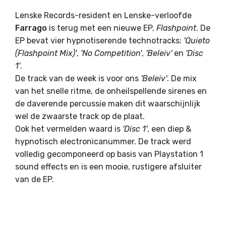
Lenske Records-resident en Lenske-verloofde
Farrago
is terug met een nieuwe EP,
Flashpoint
. De
EP bevat vier hypnotiserende technotracks:
'Quieto
(Flashpoint Mix)'
,
'No Competition'
,
'Beleiv'
en
'Disc
1'
.
De track van de week is voor ons
'Beleiv'
. De mix
van het snelle ritme, de onheilspellende sirenes en
de daverende percussie maken dit waarschijnlijk
wel de zwaarste track op de plaat.
Ook het vermelden waard is
'Disc 1'
, een diep &
hypnotisch electronicanummer. De track werd
volledig gecomponeerd op basis van Playstation 1
sound effects en is een mooie, rustigere afsluiter
van de EP.