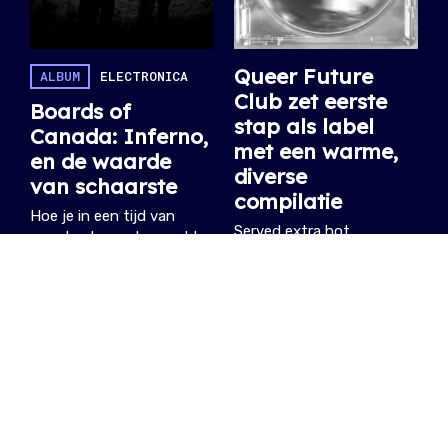
Queer Future
ALBUM
ELECTRONICA
Club zet eerste
Boards of
stap als label
Canada: Inferno,
met een warme,
en de waarde
diverse
van schaarste
compilatie
Hoe je in een tijd van
Served extra hot.
overdaad meer losmaakt
27.05.2026
/ YANNICK
door minder te zeggen. En
zo een release laat
uitgroeien tot een
culturele gebeurtenis.
14.06.2026
/ MATHIJS