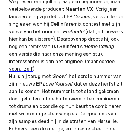
We presenteren jullie graag een beginnende, maar
veelbelovende producer:
Maarten VX
. Vorig jaar
lanceerde hij zijn debuut EP
Cocoon
, verschillende
singles en won hij
Cellini
's remix contest met zijn
versie van het nummer
'Profondo'
(dat je trouwens
hier
kan beluisteren). Daarbovenop dropte hij ook
nog een remix van
DJ Seinfeld
's
'Home Calling'
,
een versie die naar onze mening een stuk
interessanter is dan het origineel (maar
oordeel
vooral zelf
).
Nu is hij terug met
'Snow'
, het eerste nummer van
zijn nieuwe EP
Love Yourself
dat er deze herfst zit
aan te komen. Het nummer is tot stand gekomen
door geluiden uit de buitenwereld te combineren
tot drums en door die op hun beurt te combineren
met willekeurige stemsamples. De opnames van
zijn samples deed hij in de straten van Marseille.
Er heerst een dromerige, euforische sfeer in de