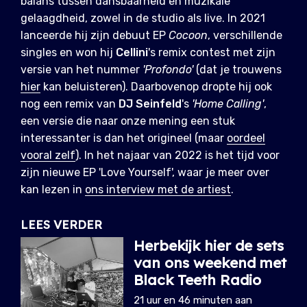
balans tussen dansbaarheid en muzikale
gelaagdheid, zowel in de studio als live. In 2021
lanceerde hij zijn debuut EP
Cocoon
, verschillende
singles en won hij
Cellini
's remix contest met zijn
versie van het nummer
'Profondo'
(dat je trouwens
hier
kan beluisteren). Daarbovenop dropte hij ook
nog een remix van
DJ Seinfeld
's
'Home Calling'
,
een versie die naar onze mening een stuk
interessanter is dan het origineel (maar
oordeel
vooral zelf
). In het najaar van 2022 is het tijd voor
zijn nieuwe EP 'Love Yourself', waar je meer over
kan lezen in
ons interview met de artiest
.
LEES VERDER
Herbekijk hier de sets
van ons weekend met
Black Teeth Radio
21 uur en 46 minuten aan