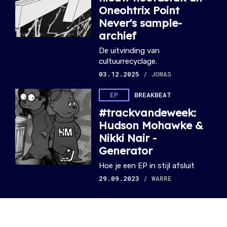
Oneohtrix Point
Never's sample-
archief
De uitvinding van
cultuurrecyclage.
03.12.2025
/ JONAS
EP
BREAKBEAT
#trackvandeweek:
Hudson Mohawke &
Nikki Nair -
Generator
Hoe je een EP in stijl afsluit
29.09.2023
/ WARRE