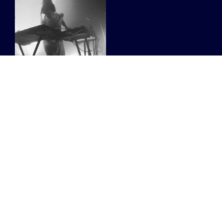
Tussen
atmosferische
ambient en
clubmuziek:
maak kennis met
Bobbi Watson
Wij spraken de uit
Straatsburg afkomstige
Brusselaar over
improvisatie, field
recordings en haar vele
projecten.