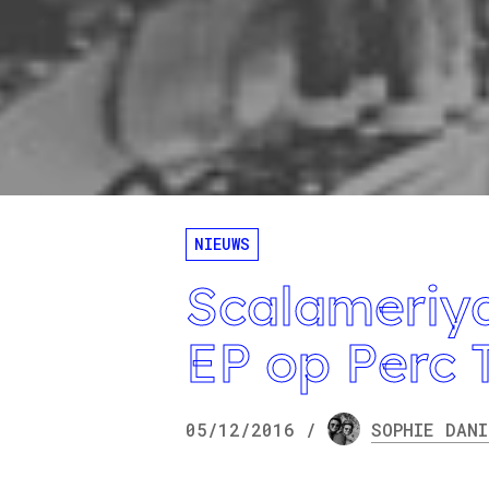
NIEUWS
Scalameriya
EP op Perc 
05/12/2016
/
SOPHIE
DANI