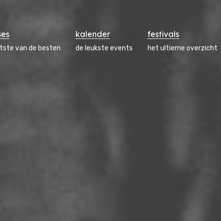
ses
kalender
festivals
atste van de besten
de leukste events
het ultieme overzicht