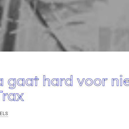
 gaat hard voor ni
Trax
ELS