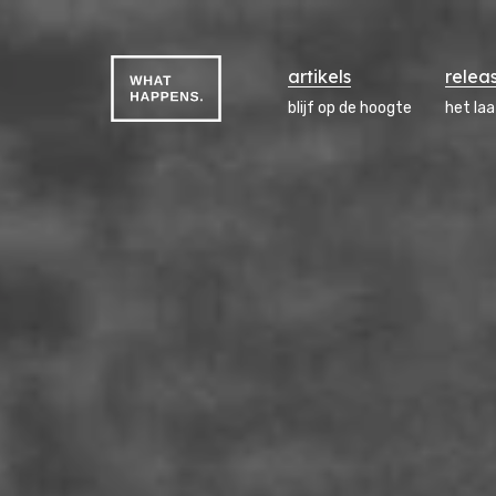
artikels
relea
blijf op de hoogte
het la