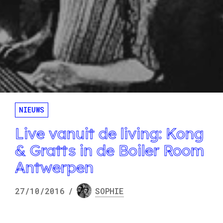
NIEUWS
Live vanuit de living: Kong
& Gratts in de Boiler Room
Antwerpen
27/10/2016
/
SOPHIE