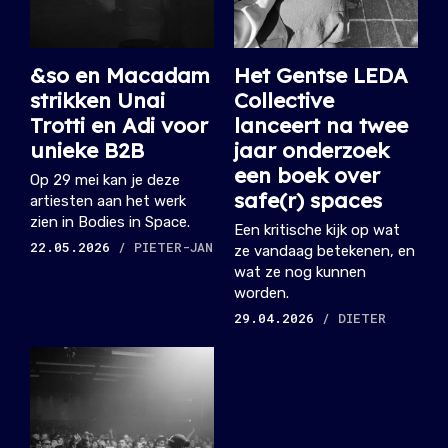
&so en Macadam
Het Gentse LEDA
strikken Unai
Collective
Trotti en Adi voor
lanceert na twee
unieke B2B
jaar onderzoek
een boek over
Op 29 mei kan je deze
safe(r) spaces
artiesten aan het werk
zien in Bodies in Space.
Een kritische kijk op wat
22.05.2026
/ PIETER-JAN
ze vandaag betekenen, en
wat ze nog kunnen
worden.
29.04.2026
/ DIETER