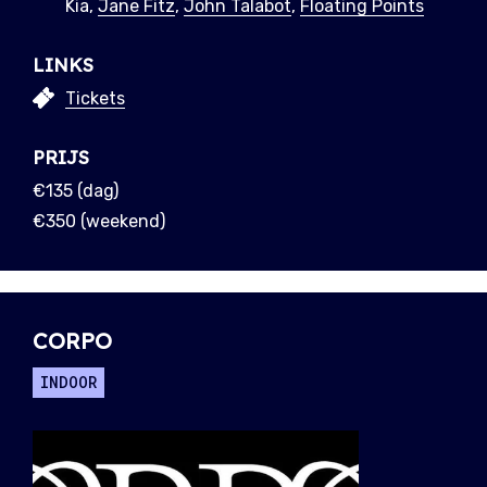
Kia,
Jane Fitz
,
John Talabot
,
Floating Points
LINKS
Tickets
PRIJS
€135 (dag)
€350 (weekend)
CORPO
INDOOR