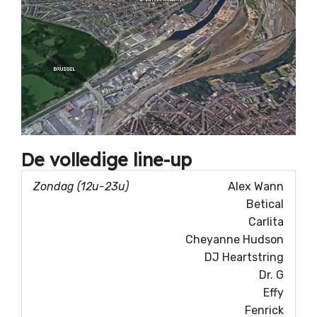
De volledige line-up
Zaterdag
Alex Wann
(12u-
Betical
00h)
Carlita
Cheyanne Hudson
Zondag
DJ Heartstring
(12u-
Dr. G
23u)
Effy
Fenrick