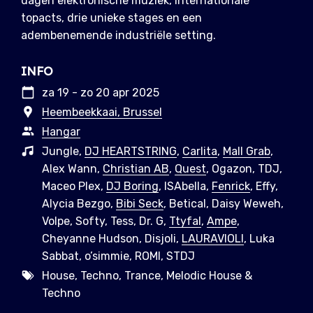
dagen elektronische muziek, internationale
topacts, drie unieke stages en een
adembenemende industriële setting.
INFO
za 19 - zo 20 apr 2025
Heembeekkaai, Brussel
Hangar
Jungle,
DJ HEARTSTRING
,
Carlita
,
Mall Grab
,
Alex Wann,
Christian AB
,
Quest
, Ogazon, TDJ,
Maceo Plex,
DJ Boring
, ISAbella,
Fenrick
, Effy,
Alycia Bezgo,
Bibi Seck
, Betical, Daisy Weweh,
Volpe, Softy, Tess, Dr. G,
Ttyfal
,
Ampe
,
Cheyanne Hudson, Disjoli,
LAURAVIOLI
, Luka
Sabbat, o’simmie, ROMI, STDJ
House, Techno, Trance, Melodic House &
Techno