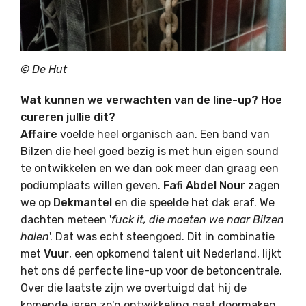
© De Hut
Wat kunnen we verwachten van de line-up? Hoe
cureren jullie dit?
Affaire
voelde heel organisch aan. Een band van
Bilzen die heel goed bezig is met hun eigen sound
te ontwikkelen en we dan ook meer dan graag een
podiumplaats willen geven.
Fafi Abdel Nour
zagen
we op
Dekmantel
en die speelde het dak eraf. We
dachten meteen '
fuck it, die moeten we naar Bilzen
halen
'. Dat was echt steengoed. Dit in combinatie
met
Vuur
, een opkomend talent uit Nederland, lijkt
het ons dé perfecte line-up voor de betoncentrale.
Over die laatste zijn we overtuigd dat hij de
komende jaren zo'n ontwikkeling gaat doormaken