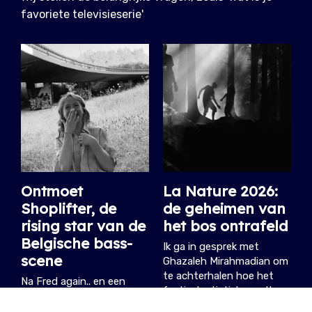
favoriete televisieserie'
Ontmoet
La Nature 2026:
Shoplifter, de
de geheimen van
rising star van de
het bos ontrafeld
Belgische bass-
Ik ga in gesprek met
scene
Ghazaleh Mirahmadian om
te achterhalen hoe het
Na Fred again.. en een
festival artistiek wordt
reeks indrukwekkende
vormgegeven.
clubs en festivals staat ze