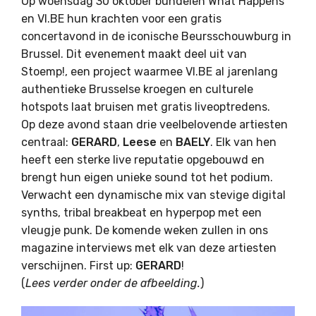
Op woensdag 30 oktober bundelen What Happens
en VI.BE hun krachten voor een gratis
concertavond in de iconische Beursschouwburg in
Brussel. Dit evenement maakt deel uit van
Stoemp!, een project waarmee VI.BE al jarenlang
authentieke Brusselse kroegen en culturele
hotspots laat bruisen met gratis liveoptredens.
Op deze avond staan drie veelbelovende artiesten
centraal:
GERARD
,
Leese
en
BAELY
. Elk van hen
heeft een sterke live reputatie opgebouwd en
brengt hun eigen unieke sound tot het podium.
Verwacht een dynamische mix van stevige digital
synths, tribal breakbeat en hyperpop met een
vleugje punk. De komende weken zullen in ons
magazine interviews met elk van deze artiesten
verschijnen. First up:
GERARD
!
(
Lees verder onder de afbeelding.
)