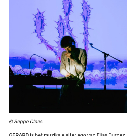
© Seppe Claes
GERARD
is het muzikale alter ego van Elias Durnez