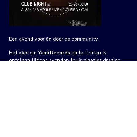
Een avond voor én door de community.
Het idee om
Yami Records
op te richten is
ontstaan tijdens avonden thuis plaatjes draaien
met vrienden. Vandaag is het een bruisende
gemeenschap bestaande uit muziekliefhebbers die
hun passie graag delen tijdens clubavonden.
Voor hun eerste verjaardag toveren ze Funke eerst
om in een gezellige vinylwinkel. ’s Nachts nemen
de
YAMI Residents
de draaitafels over voor een
feestje.
Gefeliciteerd!