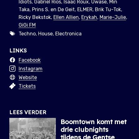
Idiots, Gabriel Rios, Isaac Roux, Uwase, Min
Taka, Prins S. en De Geit, ELMER, Brik Tu-Tok,
Ricky Bekstok,
Ellen Allien
,
Erykah
,
Marie-Julie
,
GiGi FM
Techno, House, Electronica
LINKS
Facebook
Instagram
Website
Tickets
LEES VERDER
Boomtown komt met
drie clubnights
tijdens de Gentse