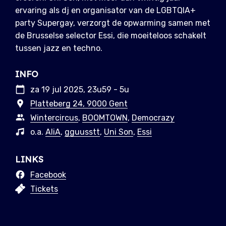
ervaring als dj en organisator van de LGBTQIA+
party Supergay, verzorgt de opwarming samen met
de Brusselse selector Essi, die moeiteloos schakelt
tussen jazz en techno.
INFO
za 19 jul 2025, 23u59 - 5u
Platteberg 24, 9000 Gent
Wintercircus
,
BOOMTOWN
,
Democrazy
o.a.
AliA
,
gguusstt
,
Uni Son
,
Essi
LINKS
Facebook
Tickets