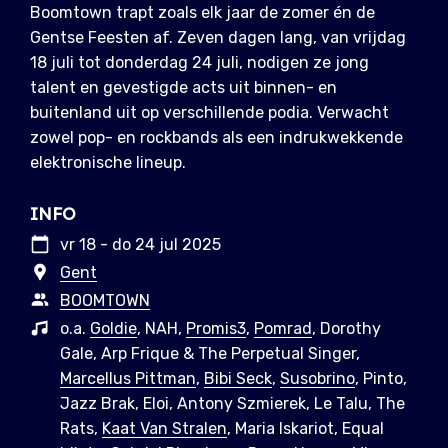
Boomtown trapt zoals elk jaar de zomer én de
Gentse Feesten af. Zeven dagen lang, van vrijdag
18 juli tot donderdag 24 juli, nodigen ze jong
talent en gevestigde acts uit binnen- en
buitenland uit op verschillende podia. Verwacht
zowel pop- en rockbands als een indrukwekkende
elektronische lineup.
INFO
vr 18 - do 24 jul 2025
Gent
BOOMTOWN
o.a.
Goldie
, NAH,
Promis3
,
Pomrad
, Dorothy
Gale, Arp Frique & The Perpetual Singer,
Marcellus Pittman
,
Bibi Seck
,
Susobrino
, Pinto,
Jazz Brak, Eloi, Antony Szmierek, Le Talu, The
Rats,
Kaat Van Stralen
, Maria Iskariot, Equal