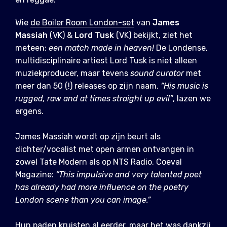
Wie
de Boiler Room London-set
van
James
Massiah
(VK) &
Lord Tusk
(VK) bekijkt, ziet het
meteen:
een match made in heaven!
De Londense,
multidisciplinaire artiest Lord Tusk is niet alleen
muziekproducer, maar tevens
sound curator
met
meer dan 50 (!) releases op zijn naam.
“His music is
rugged, raw and at times straight up evil”
, lazen we
ergens.
James Massiah wordt op zijn beurt als
dichter/vocalist met open armen ontvangen in
zowel Tate Modern als op NTS Radio. Coeval
Magazine:
“This impulsive and very talented poet
has already had more influence on the poetry
London scene than you can image.”
Hun paden kruisten al eerder, maar het was dankzij