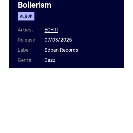
Boilerism
ALBUM
Artiest
ECHT!
Release
07/03/2025
Label
Sdban Records
Genre
Jazz
Bandcamp
Spotify
Apple Music
Sinds de eerste releases van
ECHT!
is er
één vraag die iedereen bezighoudt: hoort
deze act thuis op een live podium of is hun
muziek het best te ervaren door een