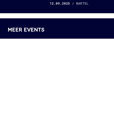
12.09.2025
/ BARTEL
MEER EVENTS
Waar je tijdens de
Deze 6 artiesten
Gentse Feesten
moet je zeker
zeker moet
checken op
langsgaan
Ostend Beach