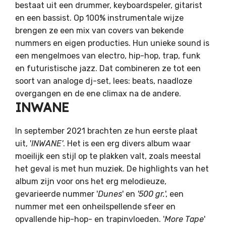
bestaat uit een drummer, keyboardspeler, gitarist
en een bassist. Op 100% instrumentale wijze
brengen ze een mix van covers van bekende
nummers en eigen producties. Hun unieke sound is
een mengelmoes van electro, hip-hop, trap, funk
en futuristische jazz. Dat combineren ze tot een
soort van analoge dj-set, lees: beats, naadloze
overgangen en de ene climax na de andere.
INWANE
In september 2021 brachten ze hun eerste plaat
uit, '
INWANE'
. Het is een erg divers album waar
moeilijk een stijl op te plakken valt, zoals meestal
het geval is met hun muziek. De highlights van het
album zijn voor ons het erg melodieuze,
gevarieerde nummer '
Dunes
' en
'500 gr.
', een
nummer met een onheilspellende sfeer en
opvallende hip-hop- en trapinvloeden. '
More Tape
'