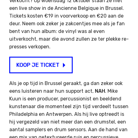
Verkocht? Op woensdag 12 oktober staan ze met
een live show in de Ancienne Belgique in Brussel.
Tickets kosten €19 in voorverkoop en €20 aan de
deur. Neem ook zeker je zakcentjes mee als je fan
bent van hun album: de vinyl was al even
uitverkocht, maar die avond zullen ze ter plekke re-
presses verkopen.
KOOP JE TICKET
Als je op tijd in Brussel geraakt, ga dan zeker ook
eens luisteren naar hun support act,
NAH
. Mike
Kuun is een producer, percussionist en beeldend
kunstenaar die momenteel zijn tijd verdeelt tussen
Philadelphia en Antwerpen. Als hij live optreedt is
hij vergezeld van niet meer dan een drumstel, een
aantal samplers en drum sensors. Aan de hand van
een mix van getextureerde ruis en percussieve