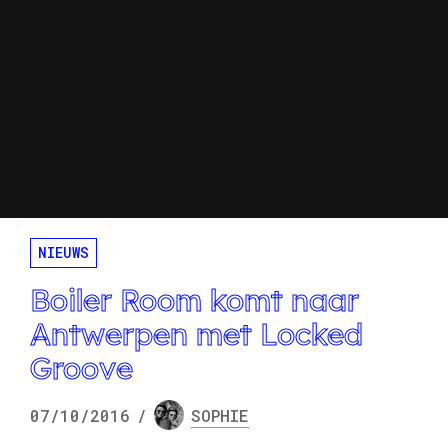
NIEUWS
Boiler Room komt naar
Antwerpen met Locked
Groove
07/10/2016
/
SOPHIE