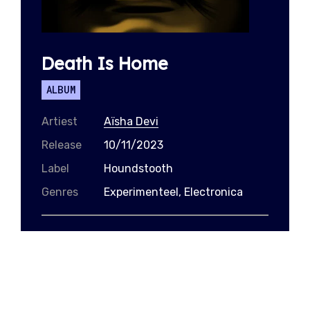
Death Is Home
ALBUM
Artiest
Aïsha Devi
Release
10/11/2023
Label
Houndstooth
Genres
Experimenteel, Electronica
Bandcamp
Spotify
Apple Music
Synthesizertovenaar Aïsha Devi is terug