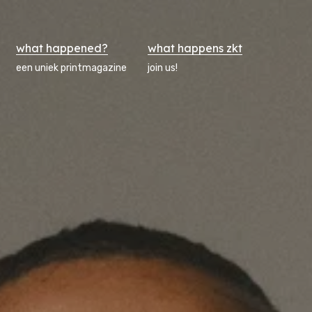
what happened?
what happens zkt
een uniek printmagazine
join us!