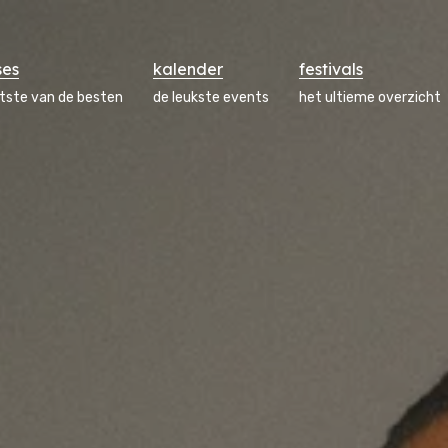
ses
kalender
festivals
atste van de besten
de leukste events
het ultieme overzicht