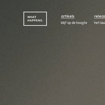
artikels
relea
blijf op de hoogte
het la