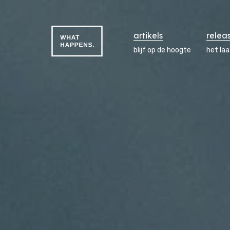
artikels
relea
blijf op de hoogte
het la