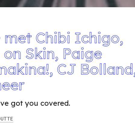
et Chibi Ichigo,
 on Skin, Paige
makina!, CJ Bolland
meer
ve got you covered.
UTTE