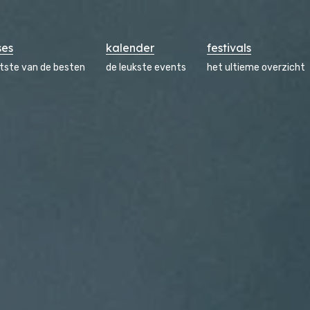
ses
kalender
festivals
atste van de besten
de leukste events
het ultieme overzicht