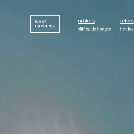
artikels
relea
blijf op de hoogte
het la