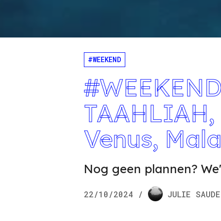
#WEEKEND
#WEEKEND m
TAAHLIAH, 
Venus, Mala
Nog geen plannen? We'
22/10/2024
/
JULIE
SAUDE