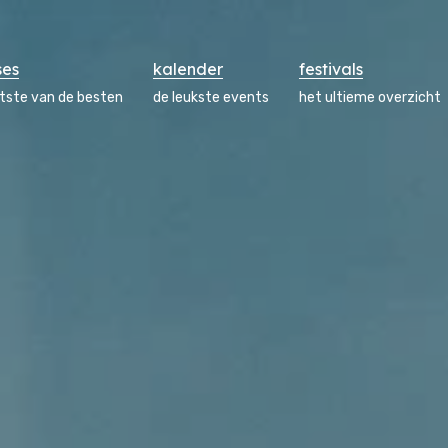
ses
kalender
festivals
atste van de besten
de leukste events
het ultieme overzicht