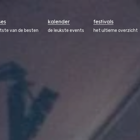
ses
kalender
festivals
atste van de besten
de leukste events
het ultieme overzicht