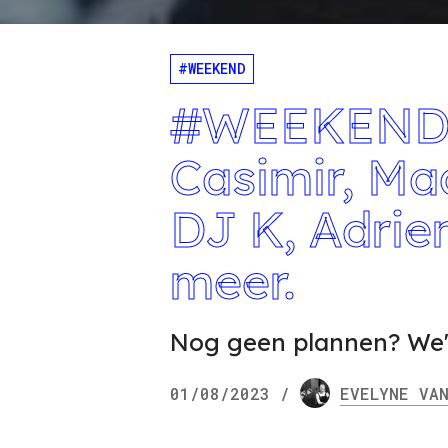
#WEEKEND
#WEEKEND m
Casimir, Ma
DJ K, Adrie
meer.
Nog geen plannen? We'
01/08/2023
/
EVELYNE
VAN