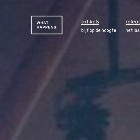
artikels
relea
blijf op de hoogte
het la