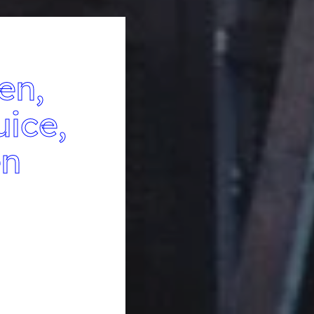
en,
uice,
en