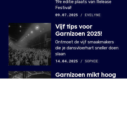
19e editie plaats van Release
Festival!
09.07.2025
/ EVELYNE
Vijf tips voor
Garnizoen 2025!
Ontmoet de vijf smaakmakers
die je dansvloerhart sneller doen
slaan
14.04.2025
/ SOPHIE
Garnizoen mikt hoog
met verrassende
lineup
Een mix tussen A-listers en
lokaal talent vult de affiche.
20.01.2025
/ SOPHIE