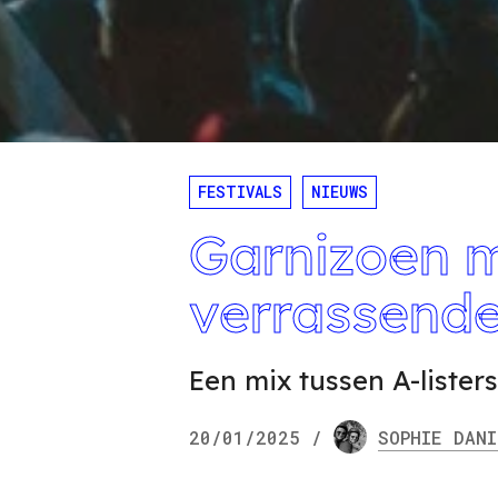
FESTIVALS
NIEUWS
Garnizoen 
verrassende
Een mix tussen A-listers
20/01/2025
/
SOPHIE
DANI