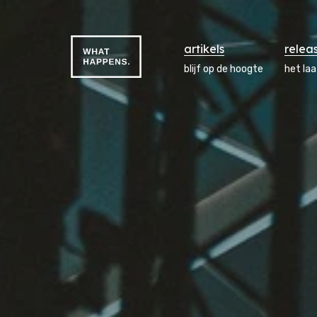
artikels
relea
blijf op de hoogte
het la