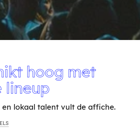
mikt hoog met
 lineup
 en lokaal talent vult de affiche.
ELS