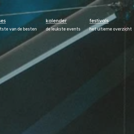
ses
kalender
festivals
atste van de besten
de leukste events
het ultieme overzicht