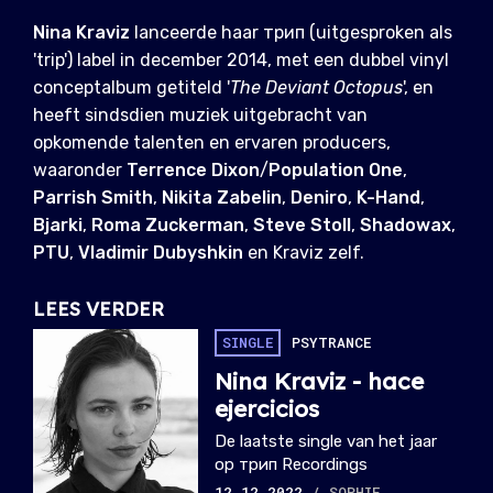
Nina Kraviz
lanceerde haar трип (uitgesproken als
'trip') label in december 2014, met een dubbel vinyl
conceptalbum getiteld '
The Deviant Octopus
', en
heeft sindsdien muziek uitgebracht van
opkomende talenten en ervaren producers,
waaronder
Terrence Dixon
/
Population One
,
Parrish Smith
,
Nikita Zabelin
,
Deniro
,
K-Hand
,
Bjarki
,
Roma Zuckerman
,
Steve Stoll
,
Shadowax
,
PTU
,
Vladimir Dubyshkin
en Kraviz zelf.
LEES VERDER
SINGLE
PSYTRANCE
Nina Kraviz - hace
ejercicios
De laatste single van het jaar
op трип Recordings
12.12.2022
/ SOPHIE