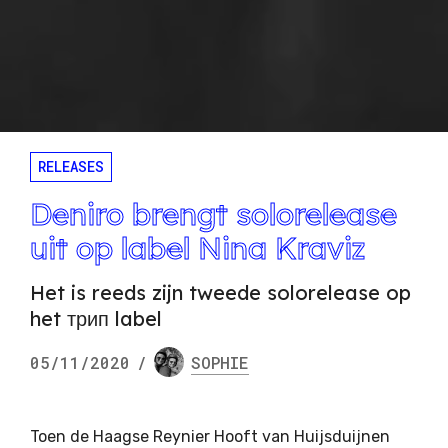
RELEASES
Deniro brengt solorelease
uit op label Nina Kraviz
Het is reeds zijn tweede solorelease op
het трип label
05/11/2020
/
SOPHIE
Toen de Haagse Reynier Hooft van Huijsduijnen