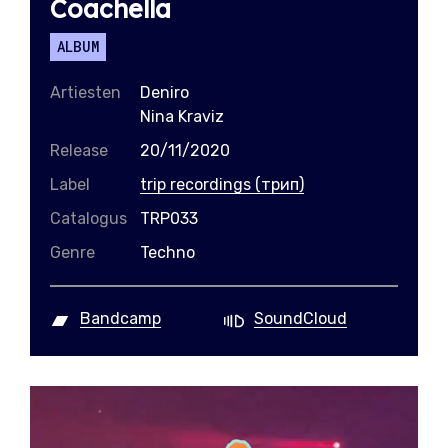
Coachella
ALBUM
Artiesten
Deniro
Nina Kraviz
Release
20/11/2020
Label
trip recordings (трип)
Catalogus
TRP033
Genre
Techno
Bandcamp
SoundCloud