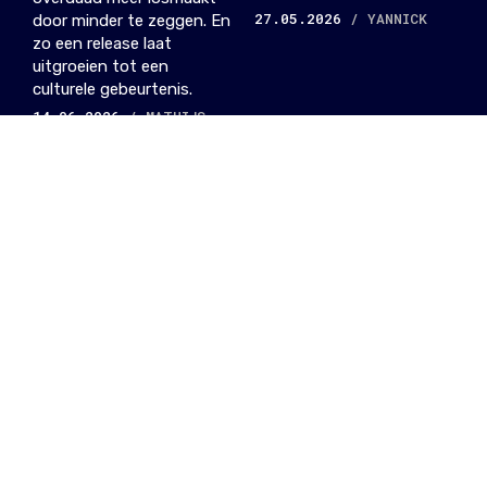
27.05.2026
/ YANNICK
door minder te zeggen. En
zo een release laat
uitgroeien tot een
culturele gebeurtenis.
14.06.2026
/ MATHIJS
EP
IDM
Niels Orens
brengt met Never
Again een nieuwe